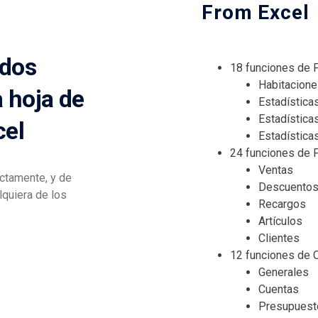
From Excel
ados
18 funciones de 
Habitacione
 hoja de
Estadístic
Estadística
cel
Estadística
24 funciones de 
Ventas
ectamente, y de
Descuento
lquiera de los
Recargos
Artículos
Clientes
12 funciones de C
Generales
Cuentas
Presupuest