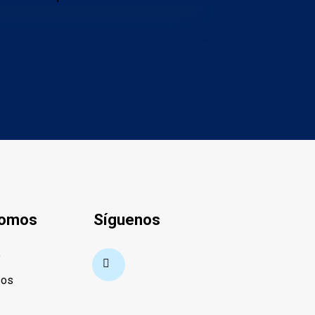
Somos
Síguenos
o
sos